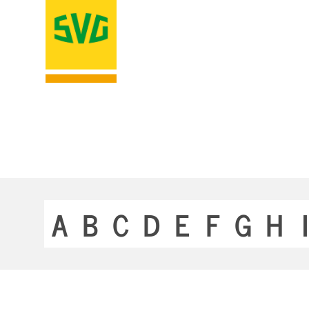
A
B
C
D
E
F
G
H
I