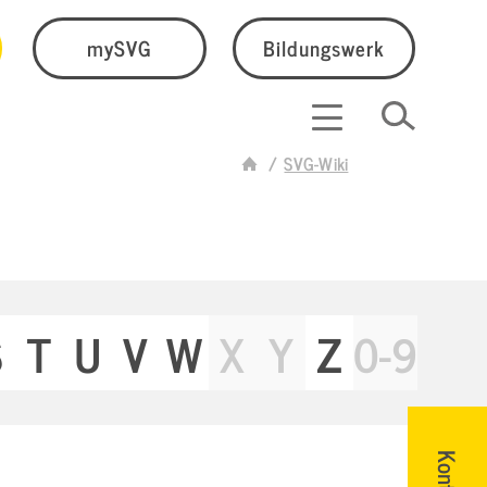
mySVG
Bildungswerk
SVG-Wiki
S
T
U
V
W
X
Y
Z
0-9
Kontakt