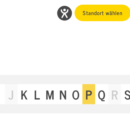
Standort wählen
J
K
L
M
N
O
P
Q
R