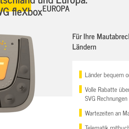
EUROPA
VG fleXbox
Für Ihre Mautabre
Ländern
Länder bequem on
Volle Rabatte übe
SVG Rechnungen 
Wartezeiten an Ma
Telematik mitbuch