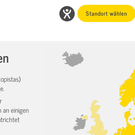
Standort wählen
en
opistas)
e.
r
an einigen
trichtet