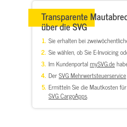
Transparente Mautabre
über die SVG
Sie erhalten bei zweiwöchentlich
Sie wählen, ob Sie E-Invoicing 
Im Kundenportal
mySVG.de
habe
Der
SVG Mehrwertsteuerservice
Ermitteln Sie die Mautkosten fü
SVG CargoApps
.