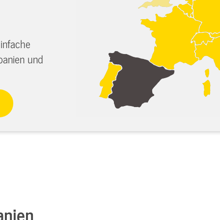
infache
panien und
anien