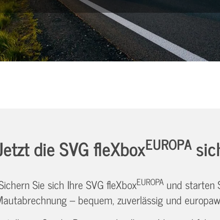
EUROPA
Jetzt die SVG fleXbox
sic
EUROPA
Sichern Sie sich Ihre SVG fleXbox
und starten Si
autabrechnung – bequem, zuverlässig und europawei