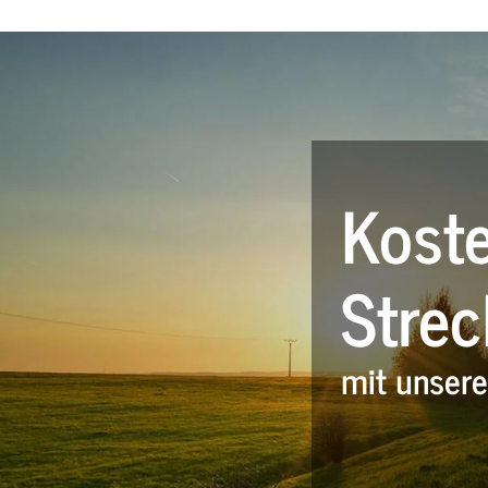
Koste
Strec
mit unser