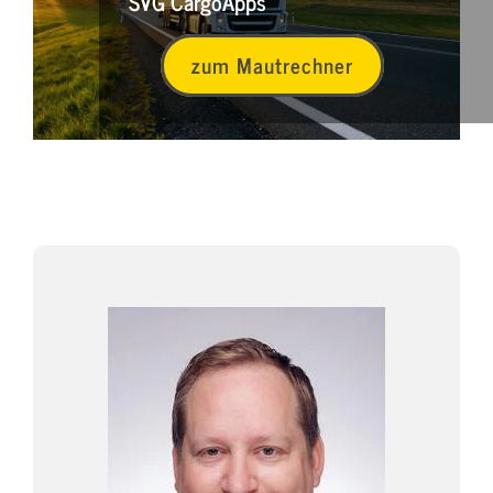
SVG CargoApps
zum Mautrechner