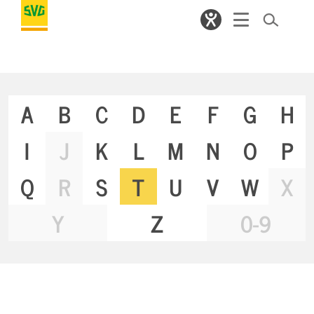
A
B
C
D
E
F
G
H
I
J
K
L
M
N
O
P
Q
R
S
T
U
V
W
X
Y
Z
0-9