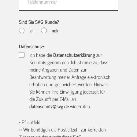
Sind Sie SVG Kunde?
ja
nein
Datenschutz
*
Ich habe die
Datenschutzerklärung
zur
Kenntnis genommen. Ich stimme zu, dass
meine Angaben und Daten zur
Beantwortung meiner Anfrage elektronisch
erhoben und gespeichert werden. Hinweis:
Sie können Ihre Einwilligung jederzeit für
die Zukunft per E-Mail an
datenschutz@svg.de
widerrufen.
* Pflichtfeld
** Wir benötigen die Postleitzahl zur korrekten
Zuordnung der zuständigen SVG