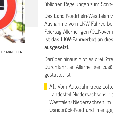
üblichen Regelungen zum Sonn-­
Das Land Nordrhein­-Westfalen v
Ausnahme vom LKW-Fahrverbot 
Feiertag Allerheiligen (01.Nove
ist das LKW-Fahrverbot an die
ausgesetzt.
TTER ANMELDEN
Darüber hinaus gibt es drei Str
Durchfahrt an Allerheiligen zus
gestattet ist:
A1: Vom Autobahnkreuz Lott
Landesteil Niedersachsens bi
Westfalen/Niedersachsen im B
Osnabrück-Nord und in entge