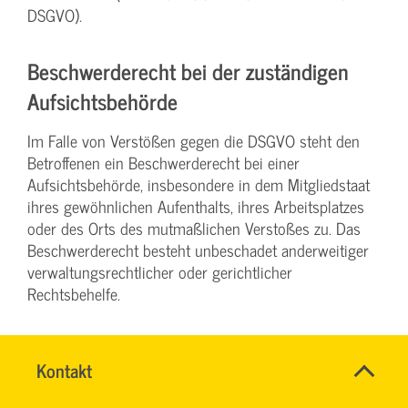
DSGVO).
Beschwerde­recht bei der zuständigen
Aufsichts­behörde
Im Falle von Verstößen gegen die DSGVO steht den
Betroffenen ein Beschwerderecht bei einer
Aufsichtsbehörde, insbesondere in dem Mitgliedstaat
ihres gewöhnlichen Aufenthalts, ihres Arbeitsplatzes
oder des Orts des mutmaßlichen Verstoßes zu. Das
Beschwerderecht besteht unbeschadet anderweitiger
verwaltungsrechtlicher oder gerichtlicher
Rechtsbehelfe.
Recht auf Daten­übertrag­barkeit
Name
Kontakt
*
Sie haben das Recht, Daten, die wir auf Grundlage
Ihr
Firma