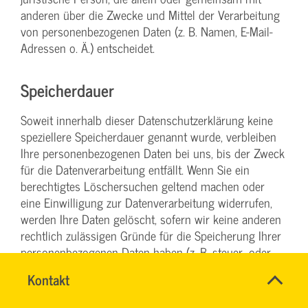
anderen über die Zwecke und Mittel der Verarbeitung
von personenbezogenen Daten (z. B. Namen, E-Mail-
Adressen o. Ä.) entscheidet.
Speicherdauer
Soweit innerhalb dieser Datenschutzerklärung keine
speziellere Speicherdauer genannt wurde, verbleiben
Ihre personenbezogenen Daten bei uns, bis der Zweck
für die Datenverarbeitung entfällt. Wenn Sie ein
berechtigtes Löschersuchen geltend machen oder
eine Einwilligung zur Datenverarbeitung widerrufen,
werden Ihre Daten gelöscht, sofern wir keine anderen
rechtlich zulässigen Gründe für die Speicherung Ihrer
personenbezogenen Daten haben (z. B. steuer- oder
handelsrechtliche Aufbewahrungsfristen); im
Name
Kontakt
*
letztgenannten Fall erfolgt die Löschung nach Fortfall
Ihr
dieser Gründe.
Firma