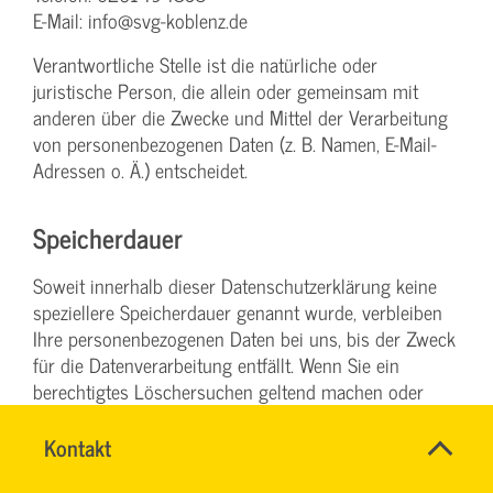
E-Mail: info@svg-koblenz.de
Verantwortliche Stelle ist die natürliche oder
juristische Person, die allein oder gemeinsam mit
anderen über die Zwecke und Mittel der Verarbeitung
von personenbezogenen Daten (z. B. Namen, E-Mail-
Adressen o. Ä.) entscheidet.
Speicherdauer
Soweit innerhalb dieser Datenschutzerklärung keine
speziellere Speicherdauer genannt wurde, verbleiben
Ihre personenbezogenen Daten bei uns, bis der Zweck
für die Datenverarbeitung entfällt. Wenn Sie ein
berechtigtes Löschersuchen geltend machen oder
eine Einwilligung zur Datenverarbeitung widerrufen,
werden Ihre Daten gelöscht, sofern wir keine anderen
Name
Kontakt
*
rechtlich zulässigen Gründe für die Speicherung Ihrer
Ihr
Firma