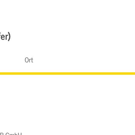
er)
Ort
QTB GmbH