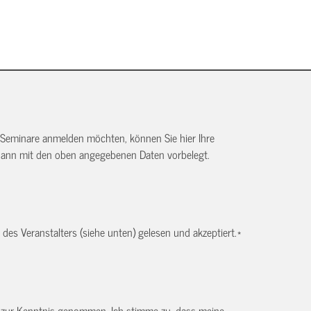
 Seminare anmelden möchten, können Sie hier Ihre
dann mit den oben angegebenen Daten vorbelegt.
es Veranstalters (siehe unten) gelesen und akzeptiert.
*
) zur Kenntnis genommen. Ich stimme zu, dass meine