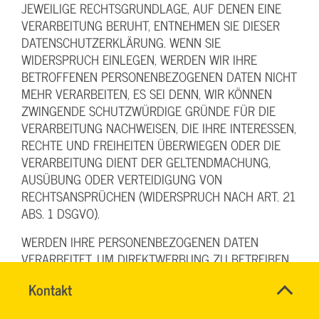
JEWEILIGE RECHTSGRUNDLAGE, AUF DENEN EINE
VERARBEITUNG BERUHT, ENTNEHMEN SIE DIESER
DATENSCHUTZERKLÄRUNG. WENN SIE
WIDERSPRUCH EINLEGEN, WERDEN WIR IHRE
BETROFFENEN PERSONENBEZOGENEN DATEN NICHT
MEHR VERARBEITEN, ES SEI DENN, WIR KÖNNEN
ZWINGENDE SCHUTZWÜRDIGE GRÜNDE FÜR DIE
VERARBEITUNG NACHWEISEN, DIE IHRE INTERESSEN,
RECHTE UND FREIHEITEN ÜBERWIEGEN ODER DIE
VERARBEITUNG DIENT DER GELTENDMACHUNG,
AUSÜBUNG ODER VERTEIDIGUNG VON
RECHTSANSPRÜCHEN (WIDERSPRUCH NACH ART. 21
ABS. 1 DSGVO).
WERDEN IHRE PERSONENBEZOGENEN DATEN
VERARBEITET, UM DIREKTWERBUNG ZU BETREIBEN,
SO HABEN SIE DAS RECHT, JEDERZEIT
Name
Kontakt
*
WIDERSPRUCH GEGEN DIE VERARBEITUNG SIE
Ihr
BETREFFENDER PERSONENBEZOGENER DATEN ZUM
Firma