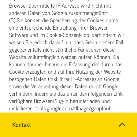
Browser übermittelte IP-Adresse wird nicht mit
anderen Daten von Google zusammengeführt.
(3) Sie können die Speicherung der Cookies durch
eine entsprechende Einstellung Ihrer Browser-
Software und im Cookie-Consent-Tool verhindern; wir
weisen Sie jedoch darauf hin, dass Sie in diesem Fall
gegebenenfalls nicht sämtliche Funktionen dieser
Website vollumfänglich werden nutzen können. Sie
können darüber hinaus die Erfassung der durch das
Cookie erzeugten und auf Ihre Nutzung der Website
bezogenen Daten (inkl. Ihrer IP-Adresse) an Google
sowie die Verarbeitung dieser Daten durch Google
verhindern, indem sie das unter dem folgenden Link
verfügbare Browser-Plug-in herunterladen und
installieren:
tools.google.com/dlpage/gaoptout
.
(4) Diese Website verwendet Google Analytics mit der
Erweiterung „_anonymizeIp()“. Dadurch werden IP-
Name
Kontakt
*
Adressen gekürzt weiterverarbeitet, eine
Ihr
Firma