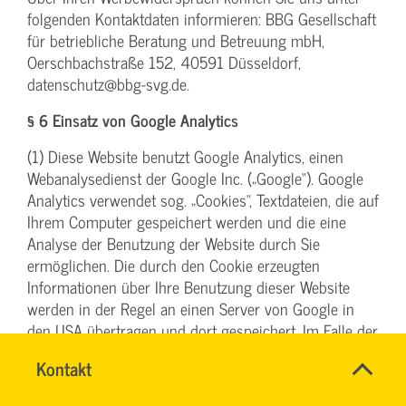
folgenden Kontaktdaten informieren: BBG Gesellschaft
für betriebliche Beratung und Betreuung mbH,
Oerschbachstraße 152, 40591 Düsseldorf,
datenschutz@bbg-svg.de.
§ 6 Einsatz von Google Analytics
(1) Diese Website benutzt Google Analytics, einen
Webanalysedienst der Google Inc. („Google“). Google
Analytics verwendet sog. „Cookies“, Textdateien, die auf
Ihrem Computer gespeichert werden und die eine
Analyse der Benutzung der Website durch Sie
ermöglichen. Die durch den Cookie erzeugten
Informationen über Ihre Benutzung dieser Website
werden in der Regel an einen Server von Google in
den USA übertragen und dort gespeichert. Im Falle der
Aktivierung der IP-Anonymisierung (vergl. hierzu unten
Name
Kontakt
*
unter Abs. 4) auf dieser Website, wird Ihre IP-Adresse
Ihr
von Google jedoch innerhalb von Mitgliedstaaten der
Firma