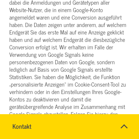
dabei die Anmeldungen und Gerätetypen aller
Website-Nutzer, die in einem Google-Konto
angemeldet waren und eine Conversion ausgeführt
haben. Die Daten zeigen unter anderem, auf welchem
Endgerät Sie das erste Mal auf eine Anzeige geklickt
haben und auf welchem Endgerät die diesbezügliche
Conversion erfolgt ist. Wir erhalten im Falle der
Verwendung von Google Signals keine
personenbezogenen Daten von Google, sondern
lediglich auf Basis von Google Signals erstellte
Statistiken. Sie haben die Möglichkeit, die Funktion
„personalisierte Anzeigen“ im Cookie-Consent-Tool zu
verhindern oder in den Einstellungen Ihres Google-
Kontos zu deaktivieren und damit die
geräteübergreifende Analyse im Zusammenhang mit
Google Signals abzustellen. Folgen Sie hierzu den
Hinweisen auf der nachfolgenden Seite:
Name
Kontakt
*
https://support.google.com/ads/answer/2662922?
Ihr
hl=de
. Weitergehende Informationen zu Google Signals
Firma