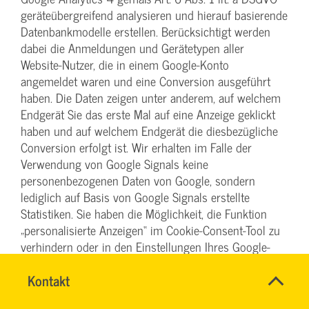
geräteübergreifend analysieren und hierauf basierende
Datenbankmodelle erstellen. Berücksichtigt werden
dabei die Anmeldungen und Gerätetypen aller
Website-Nutzer, die in einem Google-Konto
angemeldet waren und eine Conversion ausgeführt
haben. Die Daten zeigen unter anderem, auf welchem
Endgerät Sie das erste Mal auf eine Anzeige geklickt
haben und auf welchem Endgerät die diesbezügliche
Conversion erfolgt ist. Wir erhalten im Falle der
Verwendung von Google Signals keine
personenbezogenen Daten von Google, sondern
lediglich auf Basis von Google Signals erstellte
Statistiken. Sie haben die Möglichkeit, die Funktion
„personalisierte Anzeigen“ im Cookie-Consent-Tool zu
verhindern oder in den Einstellungen Ihres Google-
Kontos zu deaktivieren und damit die
Name
Kontakt
*
geräteübergreifende Analyse im Zusammenhang mit
Ihr
Google Signals abzustellen. Folgen Sie hierzu den
Firma