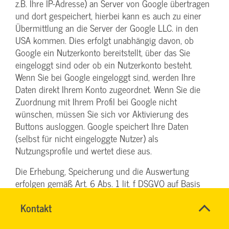
z.B. Ihre IP-Adresse) an Server von Google übertragen
und dort gespeichert, hierbei kann es auch zu einer
Übermittlung an die Server der Google LLC. in den
USA kommen. Dies erfolgt unabhängig davon, ob
Google ein Nutzerkonto bereitstellt, über das Sie
eingeloggt sind oder ob ein Nutzerkonto besteht.
Wenn Sie bei Google eingeloggt sind, werden Ihre
Daten direkt Ihrem Konto zugeordnet. Wenn Sie die
Zuordnung mit Ihrem Profil bei Google nicht
wünschen, müssen Sie sich vor Aktivierung des
Buttons ausloggen. Google speichert Ihre Daten
(selbst für nicht eingeloggte Nutzer) als
Nutzungsprofile und wertet diese aus.
Die Erhebung, Speicherung und die Auswertung
erfolgen gemäß Art. 6 Abs. 1 lit. f DSGVO auf Basis
des berechtigten Interesses von Google an der
Name
Kontakt
*
Einblendung personalisierter Werbung,
Ihr
Marktforschung und/oder der bedarfsgerechten
Firma