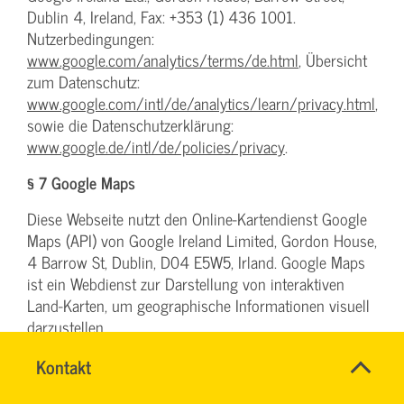
Dublin 4, Ireland, Fax: +353 (1) 436 1001.
Nutzerbedingungen:
www.google.com/analytics/terms/de.html
, Übersicht
zum Datenschutz:
www.google.com/intl/de/analytics/learn/privacy.html
,
sowie die Datenschutzerklärung:
www.google.de/intl/de/policies/privacy
.
§ 7 Google Maps
Diese Webseite nutzt den Online-Kartendienst Google
Maps (API) von Google Ireland Limited, Gordon House,
4 Barrow St, Dublin, D04 E5W5, Irland. Google Maps
ist ein Webdienst zur Darstellung von interaktiven
Land-Karten, um geographische Informationen visuell
darzustellen.
Bereits beim Aufrufen derjenigen Unterseiten, in die
Name
Kontakt
*
die Karte von Google Maps eingebunden ist, werden
Ihr
Firma