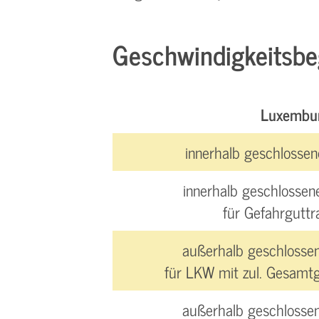
Geschwindigkeitsb
Luxembu
innerhalb geschlossen
innerhalb geschlossen
für Gefahrguttr
außerhalb geschlossen
für LKW mit zul. Gesamtg
außerhalb geschlossen