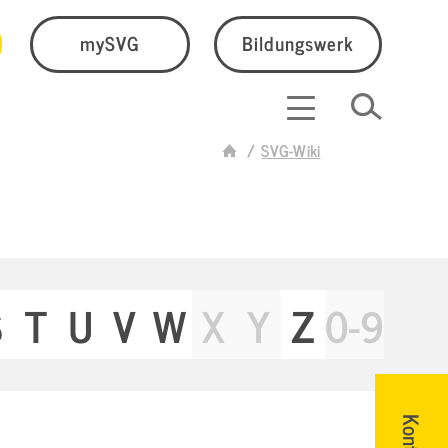
mySVG
Bildungswerk
SVG-Wiki
S
T
U
V
W
X
Y
Z
0-9
Kontakt