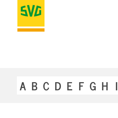
A
B
C
D
E
F
G
H
I