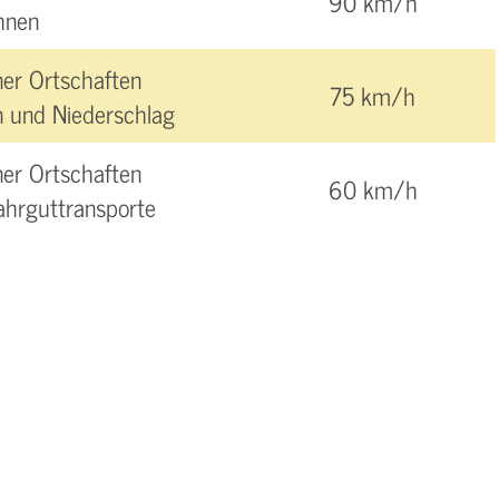
90 km/h
hnen
er Ortschaften
75 km/h
 und Niederschlag
er Ortschaften
60 km/h
ahrguttransporte