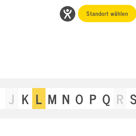
Standort wählen
J
K
L
M
N
O
P
Q
R