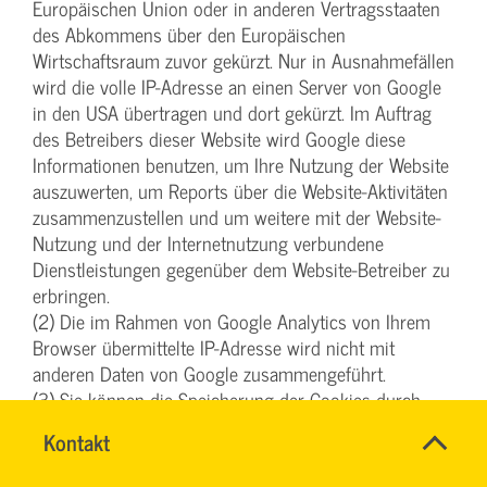
Europäischen Union oder in anderen Vertragsstaaten
des Abkommens über den Europäischen
Wirtschaftsraum zuvor gekürzt. Nur in Ausnahmefällen
wird die volle IP-Adresse an einen Server von Google
in den USA übertragen und dort gekürzt. Im Auftrag
des Betreibers dieser Website wird Google diese
Informationen benutzen, um Ihre Nutzung der Website
auszuwerten, um Reports über die Website-Aktivitäten
zusammenzustellen und um weitere mit der Website-
Nutzung und der Internetnutzung verbundene
Dienstleistungen gegenüber dem Website-Betreiber zu
erbringen.
(2) Die im Rahmen von Google Analytics von Ihrem
Browser übermittelte IP-Adresse wird nicht mit
anderen Daten von Google zusammengeführt.
(3) Sie können die Speicherung der Cookies durch
eine entsprechende Einstellung Ihrer Browser-
Name
Kontakt
*
Software und im Cookie-Consent-Tool verhindern; wir
Ihr
weisen Sie jedoch darauf hin, dass Sie in diesem Fall
Firma