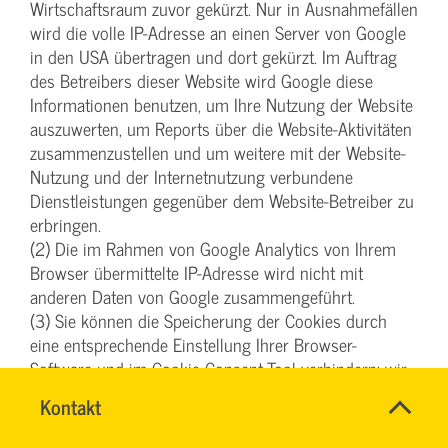
Wirtschaftsraum zuvor gekürzt. Nur in Ausnahmefällen
wird die volle IP-Adresse an einen Server von Google
in den USA übertragen und dort gekürzt. Im Auftrag
des Betreibers dieser Website wird Google diese
Informationen benutzen, um Ihre Nutzung der Website
auszuwerten, um Reports über die Website-Aktivitäten
zusammenzustellen und um weitere mit der Website-
Nutzung und der Internetnutzung verbundene
Dienstleistungen gegenüber dem Website-Betreiber zu
erbringen.
(2) Die im Rahmen von Google Analytics von Ihrem
Browser übermittelte IP-Adresse wird nicht mit
anderen Daten von Google zusammengeführt.
(3) Sie können die Speicherung der Cookies durch
eine entsprechende Einstellung Ihrer Browser-
Software und im Cookie-Consent-Tool verhindern; wir
weisen Sie jedoch darauf hin, dass Sie in diesem Fall
Name
Kontakt
*
gegebenenfalls nicht sämtliche Funktionen dieser
Ihr
Website vollumfänglich werden nutzen können. Sie
Firma