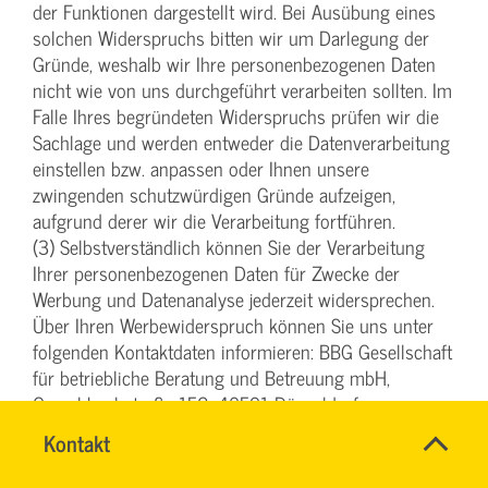
der Funktionen dargestellt wird. Bei Ausübung eines
solchen Widerspruchs bitten wir um Darlegung der
Gründe, weshalb wir Ihre personenbezogenen Daten
nicht wie von uns durchgeführt verarbeiten sollten. Im
Falle Ihres begründeten Widerspruchs prüfen wir die
Sachlage und werden entweder die Datenverarbeitung
einstellen bzw. anpassen oder Ihnen unsere
zwingenden schutzwürdigen Gründe aufzeigen,
aufgrund derer wir die Verarbeitung fortführen.
(3) Selbstverständlich können Sie der Verarbeitung
Ihrer personenbezogenen Daten für Zwecke der
Werbung und Datenanalyse jederzeit widersprechen.
Über Ihren Werbewiderspruch können Sie uns unter
folgenden Kontaktdaten informieren: BBG Gesellschaft
für betriebliche Beratung und Betreuung mbH,
Oerschbachstraße 152, 40591 Düsseldorf,
datenschutz@bbg-svg.de.
Name
Kontakt
*
Ihr
§ 6 Einsatz von Google Analytics
Firma