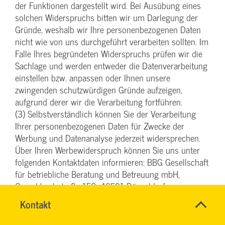
der Funktionen dargestellt wird. Bei Ausübung eines
solchen Widerspruchs bitten wir um Darlegung der
Gründe, weshalb wir Ihre personenbezogenen Daten
nicht wie von uns durchgeführt verarbeiten sollten. Im
Falle Ihres begründeten Widerspruchs prüfen wir die
Sachlage und werden entweder die Datenverarbeitung
einstellen bzw. anpassen oder Ihnen unsere
zwingenden schutzwürdigen Gründe aufzeigen,
aufgrund derer wir die Verarbeitung fortführen.
(3) Selbstverständlich können Sie der Verarbeitung
Ihrer personenbezogenen Daten für Zwecke der
Werbung und Datenanalyse jederzeit widersprechen.
Über Ihren Werbewiderspruch können Sie uns unter
folgenden Kontaktdaten informieren: BBG Gesellschaft
für betriebliche Beratung und Betreuung mbH,
Oerschbachstraße 152, 40591 Düsseldorf,
datenschutz@bbg-svg.de.
Name
Kontakt
*
Ihr
§ 6 Einsatz von Google Analytics
Firma