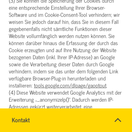
(3) Sie können die Speicherung der Cookies durch
eine entsprechende Einstellung Ihrer Browser-
Software und im Cookie-Consent-Tool verhindern; wir
weisen Sie jedoch darauf hin, dass Sie in diesem Fall
gegebenenfalls nicht sämtliche Funktionen dieser
Website vollumfänglich werden nutzen können. Sie
können darüber hinaus die Erfassung der durch das
Cookie erzeugten und auf Ihre Nutzung der Website
bezogenen Daten (inkl. Ihrer IP-Adresse) an Google
sowie die Verarbeitung dieser Daten durch Google
verhindern, indem sie das unter dem folgenden Link
verfügbare Browser-Plug-in herunterladen und
installieren:
tools.google.com/dlpage/gaoptout
.
(4) Diese Website verwendet Google Analytics mit der
Erweiterung „_anonymizeIp()“. Dadurch werden IP-
Adressen gekürzt weiterverarbeitet, eine
Personenbeziehbarkeit kann damit ausgeschlossen
Name
Kontakt
*
werden. Soweit den über Sie erhobenen Daten ein
Ihr
Personenbezug zukommt, wird dieser also sofort
Firma